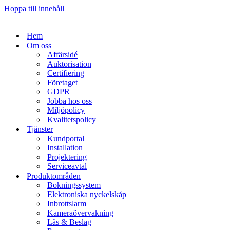
Hoppa till innehåll
Hem
Om oss
Affärsidé
Auktorisation
Certifiering
Företaget
GDPR
Jobba hos oss
Miljöpolicy
Kvalitetspolicy
Tjänster
Kundportal
Installation
Projektering
Serviceavtal
Produktområden
Bokningssystem
Elektroniska nyckelskåp
Inbrottslarm
Kameraövervakning
Lås & Beslag