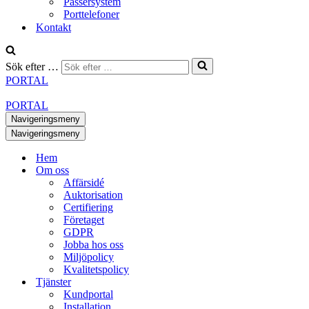
Passersystem
Porttelefoner
Kontakt
Sök efter …
PORTAL
PORTAL
Navigeringsmeny
Navigeringsmeny
Hem
Om oss
Affärsidé
Auktorisation
Certifiering
Företaget
GDPR
Jobba hos oss
Miljöpolicy
Kvalitetspolicy
Tjänster
Kundportal
Installation