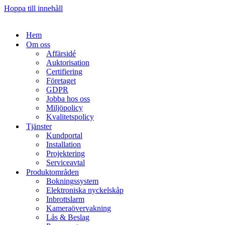
Hoppa till innehåll
Hem
Om oss
Affärsidé
Auktorisation
Certifiering
Företaget
GDPR
Jobba hos oss
Miljöpolicy
Kvalitetspolicy
Tjänster
Kundportal
Installation
Projektering
Serviceavtal
Produktområden
Bokningssystem
Elektroniska nyckelskåp
Inbrottslarm
Kameraövervakning
Lås & Beslag