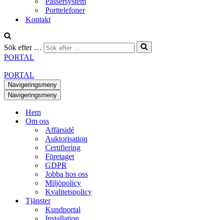
Passersystem
Porttelefoner
Kontakt
Sök efter …
PORTAL
PORTAL
Navigeringsmeny
Navigeringsmeny
Hem
Om oss
Affärsidé
Auktorisation
Certifiering
Företaget
GDPR
Jobba hos oss
Miljöpolicy
Kvalitetspolicy
Tjänster
Kundportal
Installation