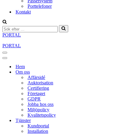
Passersystem
Porttelefoner
Kontakt
Sök
efter
PORTAL
…
PORTAL
Navigeringsmeny
Navigeringsmeny
Hem
Om oss
Affärsidé
Auktorisation
Certifiering
Företaget
GDPR
Jobba hos oss
Miljöpolicy
Kvalitetspolicy
Tjänster
Kundportal
Installation