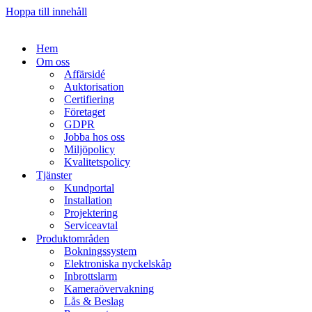
Hoppa till innehåll
Hem
Om oss
Affärsidé
Auktorisation
Certifiering
Företaget
GDPR
Jobba hos oss
Miljöpolicy
Kvalitetspolicy
Tjänster
Kundportal
Installation
Projektering
Serviceavtal
Produktområden
Bokningssystem
Elektroniska nyckelskåp
Inbrottslarm
Kameraövervakning
Lås & Beslag