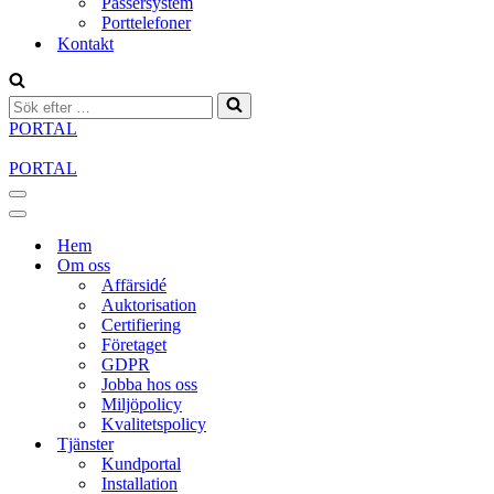
Passersystem
Porttelefoner
Kontakt
Sök
efter
PORTAL
…
PORTAL
Navigeringsmeny
Navigeringsmeny
Hem
Om oss
Affärsidé
Auktorisation
Certifiering
Företaget
GDPR
Jobba hos oss
Miljöpolicy
Kvalitetspolicy
Tjänster
Kundportal
Installation