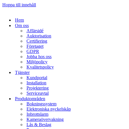
Hoppa till innehåll
Hem
Om oss
Affärsidé
Auktorisation
Certifiering
Företaget
GDPR
Jobba hos oss
Miljöpolicy
Kvalitetspolicy
Tjänster
Kundportal
Installation
Projektering
Serviceavtal
Produktområden
Bokningssystem
Elektroniska nyckelskåp
Inbrottslarm
Kameraövervakning
Lås & Beslag